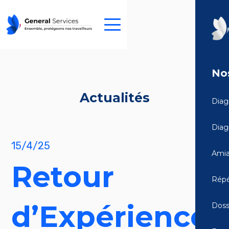
Nos
Actualités
Diag
Diag
15/4/25
Amia
Retour
Répé
d’Expérience
Doss