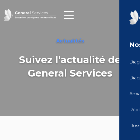
Actualités
Nos
Suivez l'actualité de
Diag
General Services
Diag
Amia
Répé
Doss