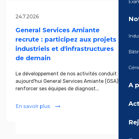
Exam
24.7.2026
Not
General Services Amiante
Indus
recrute : participez aux projets
industriels et d'infrastructures
Bâti
de demain
Génie
Le développement de nos activités conduit
aujourd'hui General Services Amiante (GSA) à
A 
renforcer ses équipes de diagnost...
Act
En savoir plus
Re