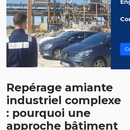
En
Co
Co
Repérage amiante
industriel complexe
: pourquoi une
approche bâtiment