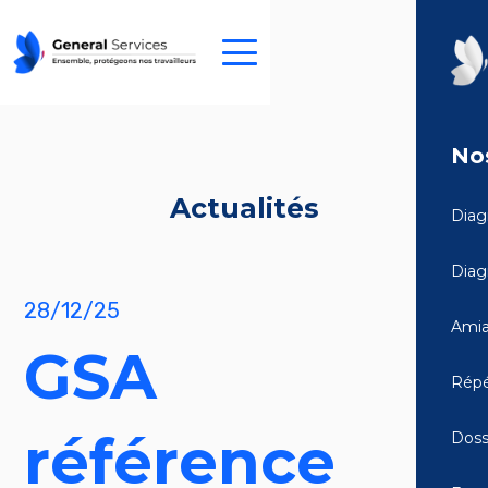
Nos
Actualités
Diag
Diag
28/12/25
Amia
GSA
Répé
référence
Doss