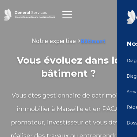
Notre expertise >
Bâtiment
Nos
Vous évoluez dans le
Diag
bâtiment ?
Diag
Amia
Vous êtes gestionnaire de patrimoine
Répé
immobilier à Marseille et en PACA,
promoteur, investisseur et vous devez
Doss
réaliser des travaux ou entreprendre la