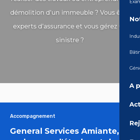
Exam
démolition d'un immeuble ? Vous êtes
Not
experts d'assurance et vous gérez un
Indus
sinistre ?
Bâti
Génie
A 
Act
Accompagnement
Re
General Services Amiante,