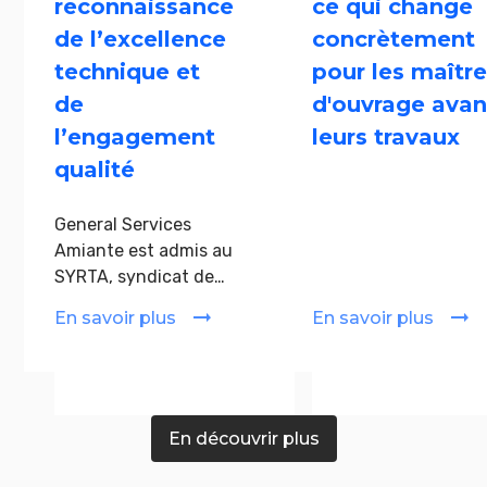
reconnaissance
ce qui change
de l’excellence
concrètement
technique et
pour les maîtr
de
d'ouvrage avan
l’engagement
leurs travaux
qualité
General Services
Amiante est admis au
SYRTA, syndicat de
référence de la filière
En savoir plus
En savoir plus
amiante. Ce que
cette adhésion
signifie
concrètement pour
les donneurs d'ordre,
En découvrir plus
maîtres d'ouvrage et
industriels qui nous