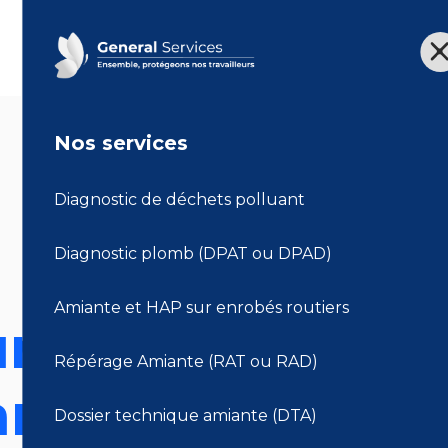
Nos services
Actualités
Diagnostic de déchets polluant
Diagnostic plomb (DPAT ou DPAD)
Amiante et HAP sur enrobés routiers
ur la matinale 
Répérage Amiante (RAT ou RAD)
anée GIPHISE o
Dossier technique amiante (DTA)