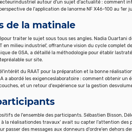
cteurindustriel autour d'un sujet d'actualité : comment in
erspective de l'application de lanorme NF X46-100 au 1er ju
s de la matinale
our traiter le sujet sous tous ses angles. Nadia Ouartani d
en milieu industriel', offrantune vision du cycle complet d
nique de GSA, a détaillé la méthodologie pour établir lastra
tepréalable sur site.
'intérêt du RAAT pour la préparation et la bonne réalisatio
A a abordé les exigenceslaboratoire : comment obtenir un éc
couches, et un retour d'expérience sur la gestion desvolum
participants
ositifs de l'ensemble des participants. Sébastien Bisson, D
in à la réalisationdes travaux' avait su capter l'attention de
our passer des messages aux donneurs d'ordre'en dehors de