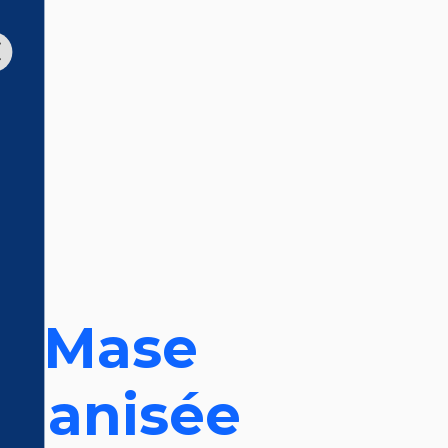
du Mase
rganisée