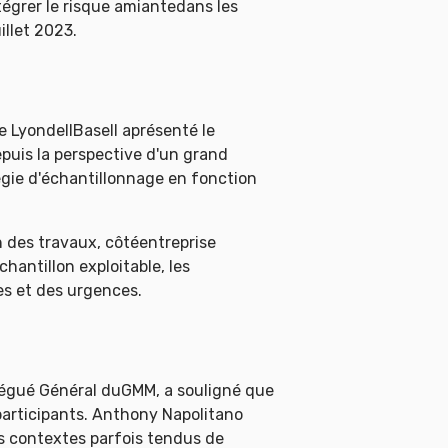
tégrer le risque amiantedans les
illet 2023.
e LyondellBasell aprésenté le
epuis la perspective d'un grand
tégie d'échantillonnage en fonction
n des travaux, côtéentreprise
hantillon exploitable, les
es et des urgences.
élégué Général duGMM, a souligné que
s participants. Anthony Napolitano
s contextes parfois tendus de